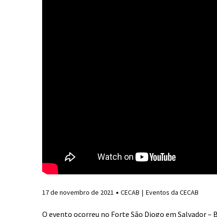
17 de novembro de 2021
CECAB
Eventos da CECAB
O evento ocorreu no Forte São Diogo em Salvador – B