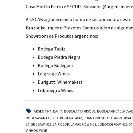
Casa Martin Fierro e SECULT Salvador. @argentinae
A CECAB agradece pela honra de ser apoiadora deste
Brazooka Impex e Prazeres Eventos além de algumas
Showroom de Produtos argentinos:
Bodega Tapiz
Bodega Piedra Negra
Bodega Budeguer
Laigriega Wines
Durigutti Winemakers
Lobonegro Wines
ARGENTINA
,
BAHIA
,
BODEGAATAMISQUE
,
BODEGAFINCAELNEVA
BODEGASANTAJULIA
,
BODEGATAPIZ
,
CHAMARMUYO
,
DIADATRADICAO
LAIGRIEGAWINES
,
LAIRIDEOK
,
LAMADRIDWINES
,
LOBONEGROWINES
,
SA
VINHOS
,
WINE