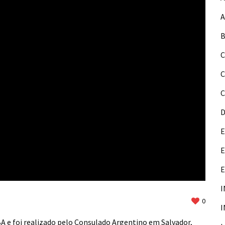
A
B
C
C
D
E
E
I
0
I
A e foi realizado pelo Consulado Argentino em Salvador,