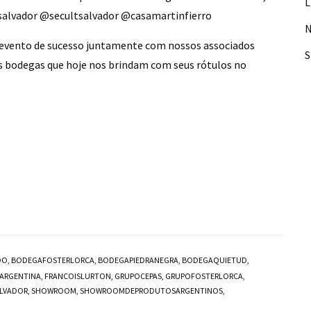
L
nsalvador @secultsalvador @casamartinfierro
N
 evento de sucesso juntamente com nossos associados
 bodegas que hoje nos brindam com seus rótulos no
DO
,
BODEGAFOSTERLORCA
,
BODEGAPIEDRANEGRA
,
BODEGAQUIETUD
,
ARGENTINA
,
FRANCOISLURTON
,
GRUPOCEPAS
,
GRUPOFOSTERLORCA
,
LVADOR
,
SHOWROOM
,
SHOWROOMDEPRODUTOSARGENTINOS
,