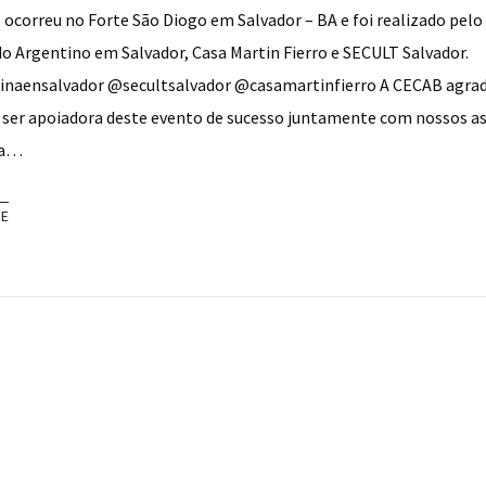
 ocorreu no Forte São Diogo em Salvador – BA e foi realizado pelo
o Argentino em Salvador, Casa Martin Fierro e SECULT Salvador.
naensalvador @secultsalvador @casamartinfierro A CECAB agrad
 ser apoiadora deste evento de sucesso juntamente com nossos a
ka…
RE