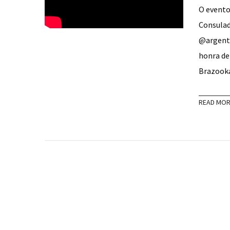
O evento
Consulad
@argenti
honra de
Brazoo
READ MO