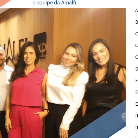
A
B
C
C
D
E
E
I
I