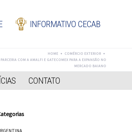
E
INFORMATIVO CECAB
HOME
COMÉRCIO EXTERIOR
M PARCERIA COM A AMALFI E GATECOMEX PARA A EXPANSÃO NO
MERCADO BAIANO
CIAS
CONTATO
ategorias
ARGENTINA