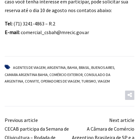
caso você tenha interesse em participar, pode solicitar sua
reserva até o dia 10 de agosto nos contatos abaixo:
Tel:
(71) 3241-4863 – R.2
E-mail:
comercial_csbah@mrecic.gov.ar
AGENTES DE VIAGEM
,
ARGENTINA
,
BAHIA
,
BRASIL
,
BUENOS AIRES
,
CAMARA ARGENTINA BAHIA
,
COMÉRCIO EXTERIOR
,
CONSULADO DA
ARGENTINA
,
CONVITE
,
OPERADORES DE VIAGEM
,
TURISMO
,
VIAGEM
Previous article
Next article
CECAB participa da Semana de
A Câmara de Comércio
Olivicultura – Rodada de
Argentino Brasileira de SP e a