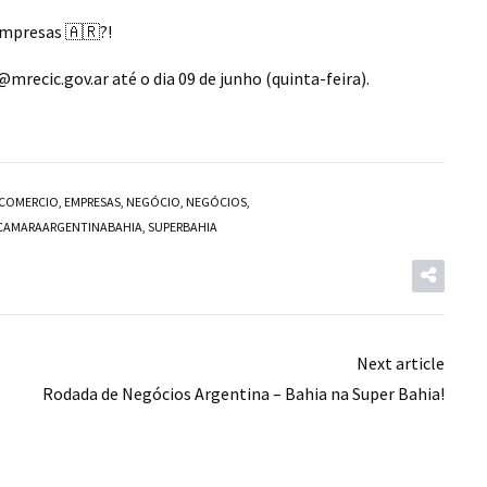
empresas 🇦🇷?!
@mrecic.gov.ar
até o dia 09 de junho (quinta-feira).
COMERCIO
,
EMPRESAS
,
NEGÓCIO
,
NEGÓCIOS
,
CAMARAARGENTINABAHIA
,
SUPERBAHIA
Next article
Rodada de Negócios Argentina – Bahia na Super Bahia!