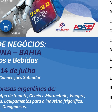
A
B
C
C
D
E
E
I
I
L