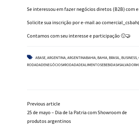
Se interessou em fazer negócios diretos (B2B) com 
Solicite sua inscrição por e-mail ao
comercial_csbah
Contamos com seu interesse e participação 🙂🤝
ABASE
,
ARGENTINA
,
ARGENTINABAHIA
,
BAHIA
,
BRASIL
,
BUSINESS
,
RODADADENEGÓCIOS#RODADADEALIMENTOSEBEBIDAS#SALVADOR#
Previous article
25 de mayo – Dia de la Patria com Showroom de
produtos argentinos