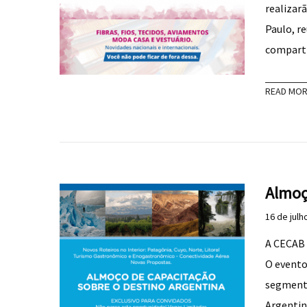
realizar
Paulo, r
compart
READ MO
Almoç
16 de julh
A CECAB 
O evento
segmento
Argentin