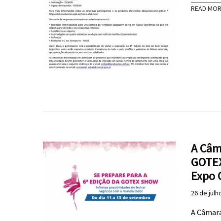
READ MO
A Câm
GOTEX
Expo 
26 de julh
A Câmara