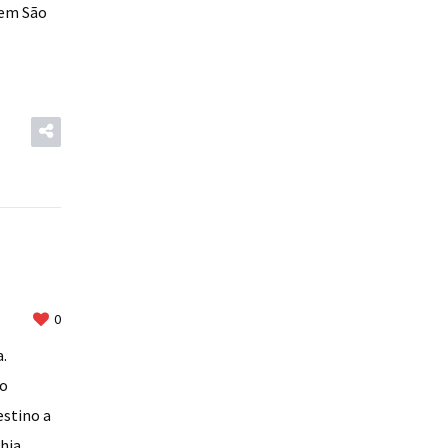
 em São
0
.
do
estino a
hia