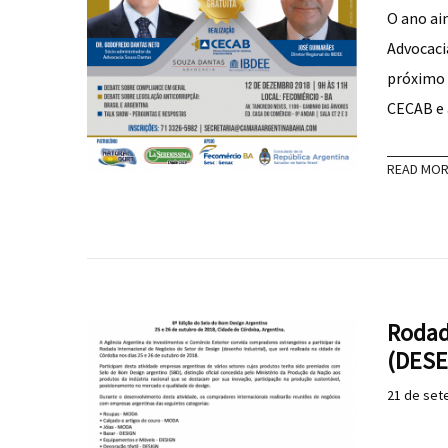
O ano ai
Advocacia
próximo 
CECAB e
READ MO
Rodad
(DESE
21 de set