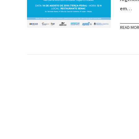
em…
READ MO