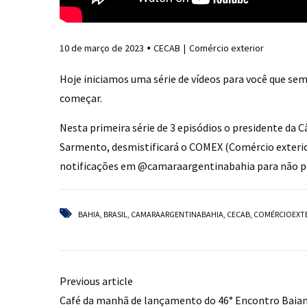
10 de março de 2023
CECAB
Comércio exterior
Hoje iniciamos uma série de vídeos para você que s
começar.
Nesta primeira série de 3 episódios o presidente da
Sarmento, desmistificará o COMEX (Comércio exterior),
notificações em
@camaraargentinabahia
para não p
BAHIA
,
BRASIL
,
CAMARAARGENTINABAHIA
,
CECAB
,
COMÉRCIOEXT
Previous article
Café da manhã de lançamento do 46° Encontro Baia