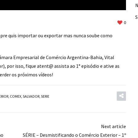
N
0
empre quis importar ou exportar mas nunca soube como
 Câmara Empresarial de Comércio Argentina-Bahia, Vital
 por isso, fique atent@ assista ao 1° episódio e ative as
erder os próximos vídeos!
ERIOR
,
COMEX
,
SALVADOR
,
SERIE
Next article
no
SÉRIE – Desmistificando o Comércio Exterior – 1º