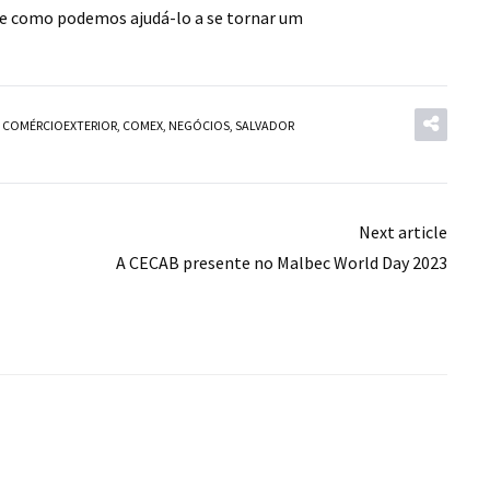
s e como podemos ajudá-lo a se tornar um
,
COMÉRCIOEXTERIOR
,
COMEX
,
NEGÓCIOS
,
SALVADOR
Next article
A CECAB presente no Malbec World Day 2023