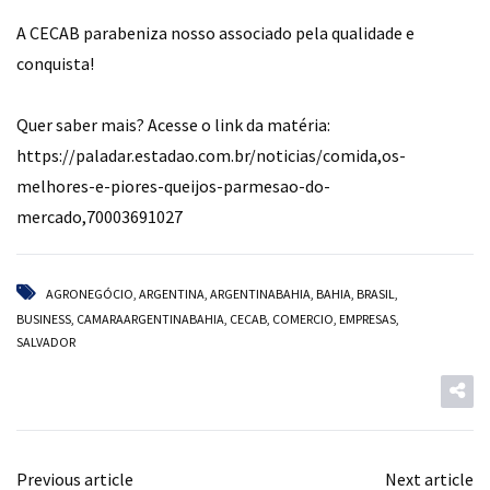
A CECAB parabeniza nosso associado pela qualidade e
conquista!
⠀
Quer saber mais? Acesse o link da matéria:
https://paladar.estadao.com.br/noticias/comida,os-
melhores-e-piores-queijos-parmesao-do-
mercado,70003691027
AGRONEGÓCIO
,
ARGENTINA
,
ARGENTINABAHIA
,
BAHIA
,
BRASIL
,
BUSINESS
,
CAMARAARGENTINABAHIA
,
CECAB
,
COMERCIO
,
EMPRESAS
,
SALVADOR
Previous article
Next article