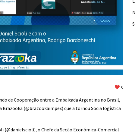
L
N
0
ando de Cooperação entre a Embaixada Argentina no Brasil,
a Brazooka (
@brazookaimpex
) que a tornou Socia logística
i (
@danielscioli
), o Chefe da Seção Económica-Comercial