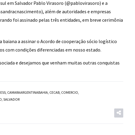
sul em Salvador Pablo Virasoro (
@pablovirasoro
) e a
ssandracnascimento
), além de autoridades e empresas
rando foi assinado pelas três entidades, em breve cerimônia
 baiana a assinar o Acordo de cooperação sócio logístico
os com condições diferenciadas em nosso estado.
ociada e desejamos que venham muitas outras conquistas
NESS
,
CAMARAARGENTINABAHIA
,
CECAB
,
COMERCIO
,
O
,
SALVADOR