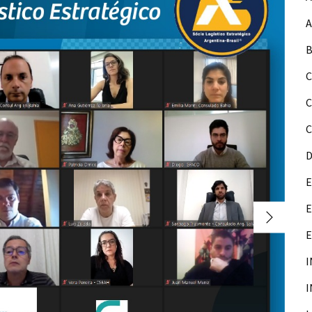
A
B
C
C
D
E
E
I
I