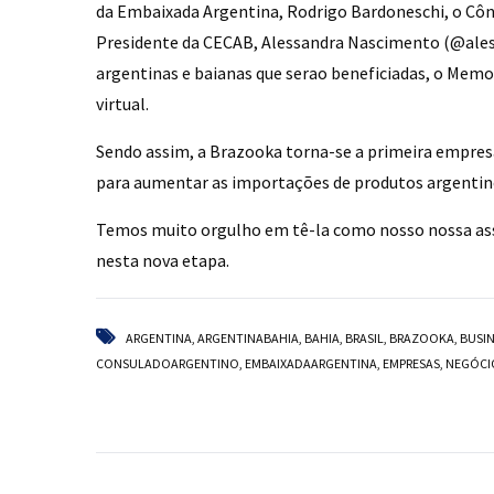
da Embaixada Argentina, Rodrigo Bardoneschi, o Côn
Presidente da CECAB, Alessandra Nascimento (
@ale
argentinas e baianas que serao beneficiadas, o Memo
virtual.
Sendo assim, a Brazooka torna-se a primeira empresa
para aumentar as importações de produtos argentin
Temos muito orgulho em tê-la como nosso nossa ass
nesta nova etapa.
ARGENTINA
,
ARGENTINABAHIA
,
BAHIA
,
BRASIL
,
BRAZOOKA
,
BUSI
CONSULADOARGENTINO
,
EMBAIXADAARGENTINA
,
EMPRESAS
,
NEGÓCI