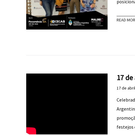
posicio
READ MO
17 de 
17 de abri
Celebrado
Argentin
promoção
festejos