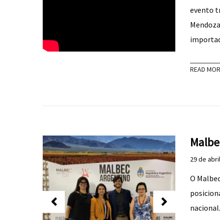
evento t
Mendoza,
importad
READ MO
Malbe
29 de abri
O Malbec
posicion
nacional