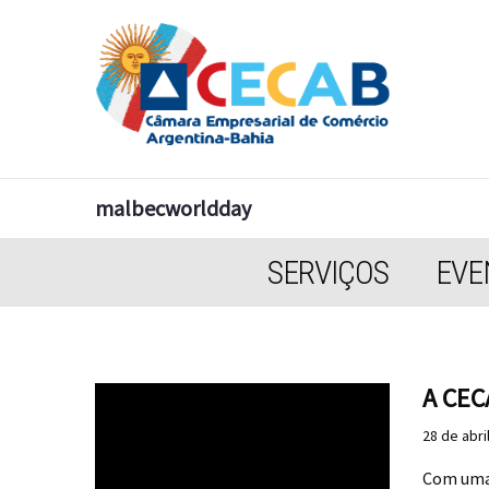
malbecworldday
SERVIÇOS
EVE
A CEC
28 de abri
Com uma 