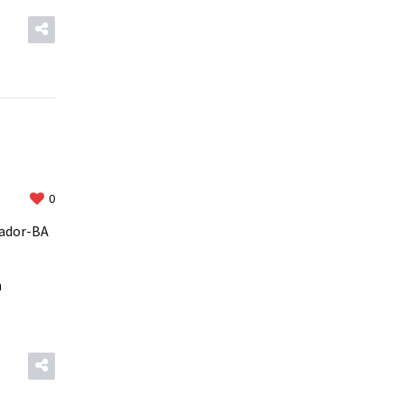
0
vador-BA
m