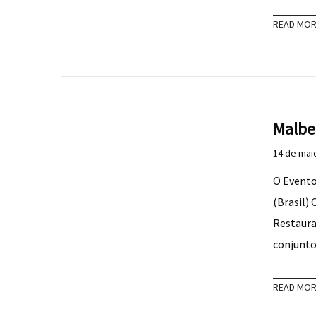
READ MO
Malbe
14 de mai
O Evento
(Brasil) 
Restaura
conjunto
READ MO