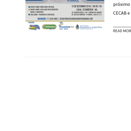
próximo 
CECAB e
READ MO