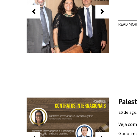
READ MO
Palest
26 de ago
Veja com
Godofred