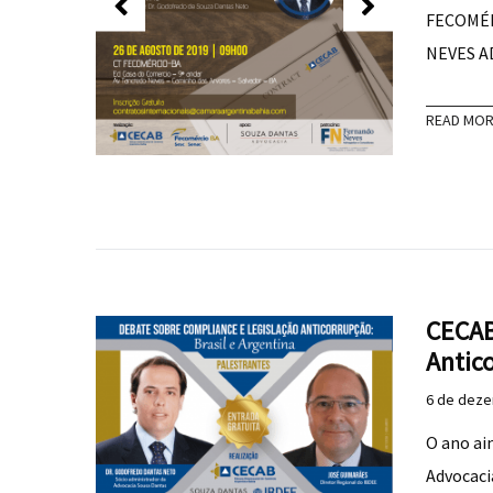
FECOMÉR
NEVES A
READ MO
CECAB
Antico
6 de deze
O ano ai
Advocacia