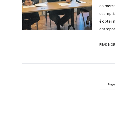
do merca
deamplia
é obter 
entrepo
READ MO
Prev