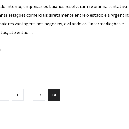
do interno, empresários baianos resolveram se unir na tentativa
r as relações comerciais diretamente entre o estado e a Argentina.
maiores vantagens nos negócios, evitando as “intermediações e
stos, até então…
RE
1
…
13
14