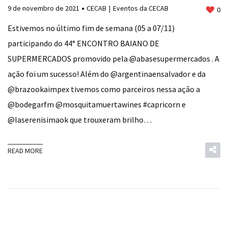
9 de novembro de 2021
CECAB
Eventos da CECAB
0
Estivemos no último fim de semana (05 a 07/11)
participando do 44° ENCONTRO BAIANO DE
SUPERMERCADOS promovido pela @abasesupermercados . A
ação foi um sucesso! Além do @argentinaensalvador e da
@brazookaimpex tivemos como parceiros nessa ação a
@bodegarfm @mosquitamuertawines #capricorn e
@laserenisimaok que trouxeram brilho…
READ MORE