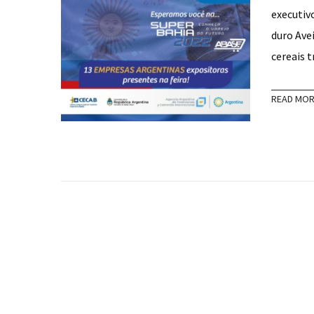
executiv
duro Ave
cereais 
READ MO