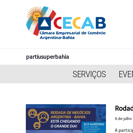
partiusuperbahia
SERVIÇOS
EVE
Rodad
6 de julho
A partic