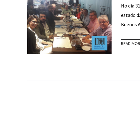
No dia 3
estado d
Buenos A
READ MO