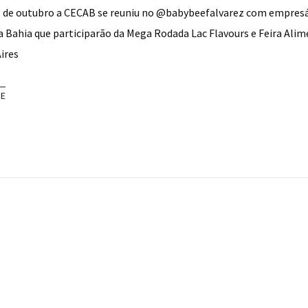
1 de outubro a CECAB se reuniu no @babybeefalvarez com empresá
a Bahia que participarão da Mega Rodada Lac Flavours e Feira Ali
ires
RE