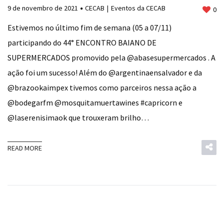
9 de novembro de 2021
CECAB
Eventos da CECAB
0
Estivemos no último fim de semana (05 a 07/11)
participando do 44° ENCONTRO BAIANO DE
SUPERMERCADOS promovido pela @abasesupermercados . A
ação foi um sucesso! Além do @argentinaensalvador e da
@brazookaimpex tivemos como parceiros nessa ação a
@bodegarfm @mosquitamuertawines #capricorn e
@laserenisimaok que trouxeram brilho…
READ MORE