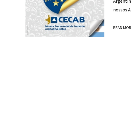
Argentin
nossos A
READ MO