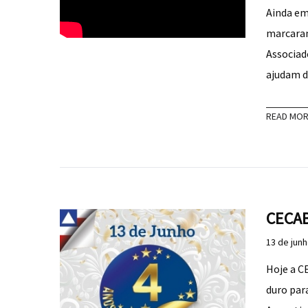
Ainda em
marcaram
Associad
ajudam d
READ MO
CECAB
13 de jun
Hoje a C
duro par