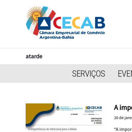
atarde
SERVIÇOS
EVE
A imp
26 de jane
“A impor