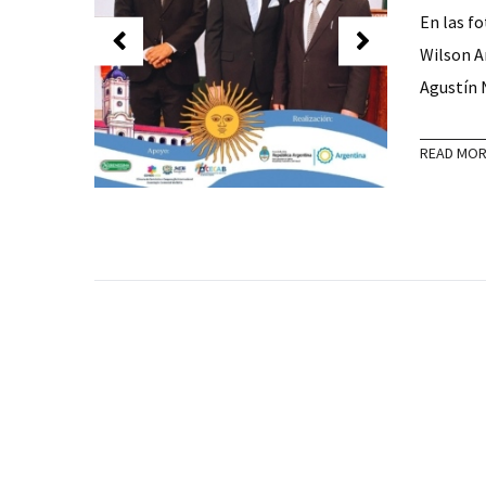
En las fo
Wilson An
Agustín
READ MO