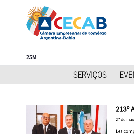
25M
SERVIÇOS
EVE
213º 
27 de mai
Les comp