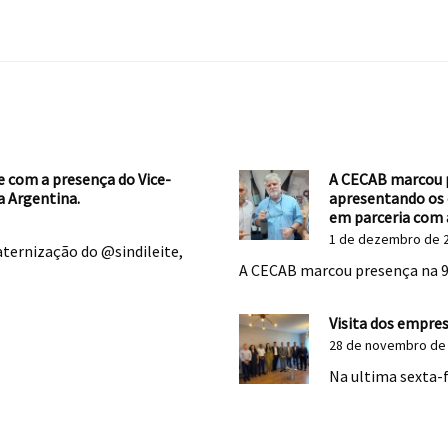
e com a presença do Vice-
A CECAB marcou p
a Argentina.
apresentando os 
em parceria com 
1 de dezembro de 
aternização do @sindileite,
A CECAB marcou presença na 9
Visita dos empre
28 de novembro de
Na ultima sexta-f